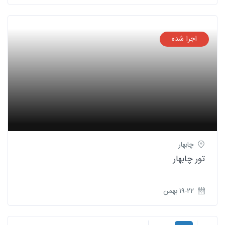
اجرا شده
چابهار
تور چابهار
۱۹-۲۲ بهمن