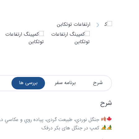
شرح
برنامه سفر
بررسی ها
شرح
جنگل نوردي، طبیعت گردی، پياده روي و عکاسي در
کمپ در جنگل های بکر درفک