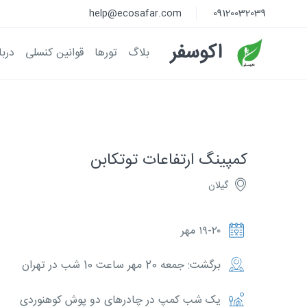
help@ecosafar.com
09120032039
اکوسفر
بلاگ
تور‌ها
قوانین کنسلی
دربا
کمپینگ ارتفاعات توتکابن
گیلان
۱۹-۲۰ مهر
برگشت: جمعه 20 مهر ساعت 10 شب در تهران
یک شب کمپ در چادرهای دو پوش کوهنوردی